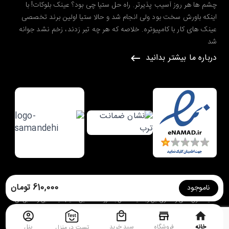
چشم ها هر روز آسیب پذیرتر. راه حل ستیا چی بود؟ عینک بلوکات! با
اینکه باورش سخت بود ولی انجام شد و حالا ستیا اولین برند تخصصی
عینک های کار با کامپیوتره. خلاصه که هر چه تبر زدند، زخم نشد جوانه
شد
درباره ما بیشتر بدانید
طراحی شده در گروه طراحی سایت
ره وب
610,000 تومان
ناموجود
کلیه حقوق مادی و معنوی این وبسایت متعلق به
فروشگاه آنلاین ستیا | عینک طبی و آفتابی
می
باشد.
خانه
فروشگاه
سبد خرید
پنل
تست در منزل