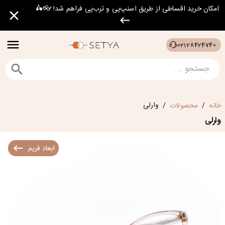
امکان خرید اقساطی از طریق اسنپ‌پی و ترب‌پی فراهم شد! 👓🛵
02128424740
وارلی
خانه
محصولات
/
/
وارلی
ابعاد فریم