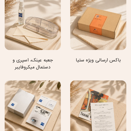
باکس ارسالی ویژه ستیا
جعبه عینک، اسپری و
دستمال میکروفایبر