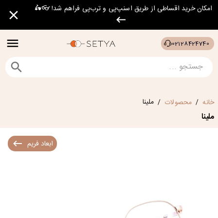
امکان خرید اقساطی از طریق اسنپ‌پی و ترب‌پی فراهم شد! 👓🛵
02128424740
ملینا
خانه
محصولات
/
/
ملینا
ابعاد فریم