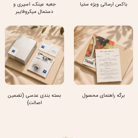
باکس ارسالی ویژه ستیا
جعبه عینک، اسپری و
دستمال میکروفایبر
برگه راهنمای محصول
بسته بندی عدسی (تضمین
اصالت)