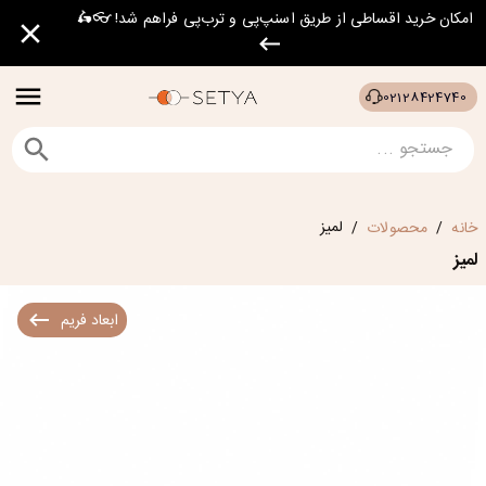
امکان خرید اقساطی از طریق اسنپ‌پی و ترب‌پی فراهم شد! 👓🛵
02128424740
لمیز
خانه
محصولات
/
/
لمیز
ابعاد فریم