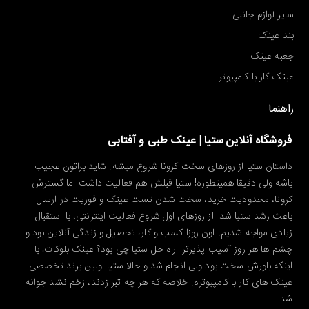
سایر لوازم جانبی
بند عینک
جعبه عینک
عینک کار با کامپیوتر
راهنما
فروشگاه آنلاین ستیا | عینک طبی و آفتابی
داستان ستیا از روزهای سخت کرونا شروع میشه. شاید براتون عجیب
باشه ولی دقیقا همینطوره! ستیا قبلش هم فعالیت داشت اما گسترش
کرونا، محدودیت خرید، سخت شدن تست عینک و فوریت در ارسال
باعث رشد ستیا شد. از روزهای اول شروع فعالیت اینترنتی، با استقبال
زیادی مواجه شدیم. اون روزا کسب و کار، تحصیل و زندگی آنلاین بود و
چشم ها هر روز آسیب پذیرتر. راه حل ستیا چی بود؟ عینک بلوکات! با
اینکه باورش سخت بود ولی انجام شد و حالا ستیا اولین برند تخصصی
عینک های کار با کامپیوتره. خلاصه که هر چه تبر زدند، زخم نشد جوانه
شد