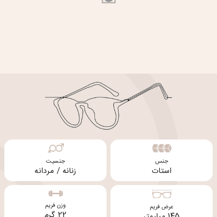
جنس
جنسیت
استات
زنانه / مردانه
وزن فریم
عرض فریم
22 گرم
145 میلیمتر