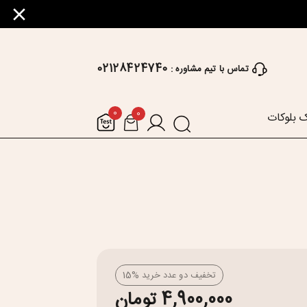
02128424740
تماس با تیم مشاوره :
0
0
 بلوکات
تخفیف دو عدد خرید %15
4,900,000 تومان