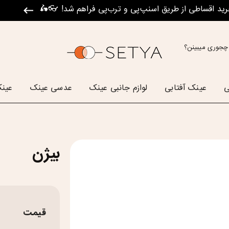
رید اقساطی از طریق اسنپ‌پی و ترب‌پی فراهم شد! 👓🛵
چجوری میبینن؟
ی
عینک آفتابی
لوازم جانبی عینک
عدسی عینک
عینک
بیژن
قیمت