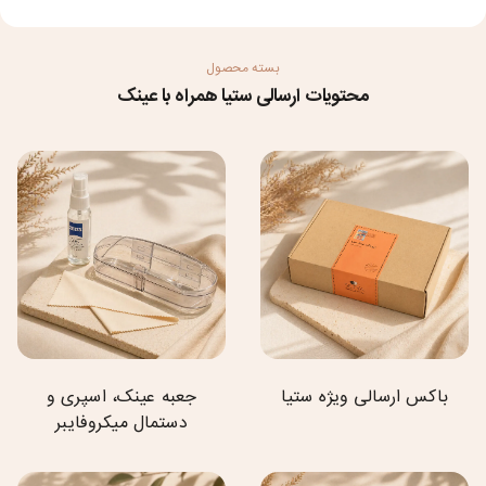
بسته محصول
محتویات ارسالی ستیا همراه با عینک
باکس ارسالی ویژه ستیا
جعبه عینک، اسپری و
دستمال میکروفایبر