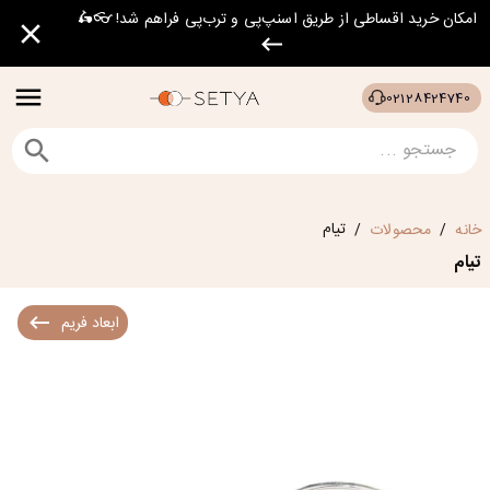
امکان خرید اقساطی از طریق اسنپ‌پی و ترب‌پی فراهم شد! 👓🛵
02128424740
تیام
خانه
محصولات
/
/
تیام
ابعاد فریم