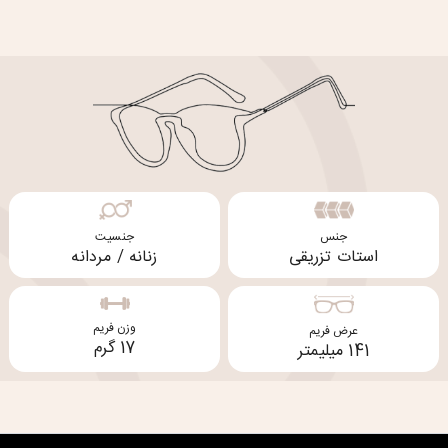
جنس
جنسیت
استات تزریقی
زنانه / مردانه
وزن فریم
عرض فریم
17 گرم
141 میلیمتر