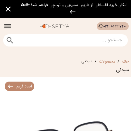
امکان خرید اقساطی از طریق اسنپ‌پی و ترب‌پی فراهم شد! 👓🛵
02128424740
سیدنی
خانه
محصولات
/
/
سیدنی
ابعاد فریم