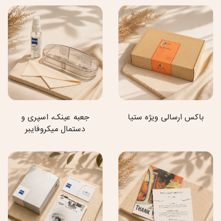
باکس ارسالی ویژه ستیا
جعبه عینک، اسپری و
دستمال میکروفایبر