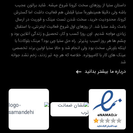
داستان ستیا از روزهای سخت کرونا شروع میشه. شاید براتون عجیب
باشه ولی دقیقا همینطوره! ستیا قبلش هم فعالیت داشت اما گسترش
کرونا، محدودیت خرید، سخت شدن تست عینک و فوریت در ارسال
باعث رشد ستیا شد. از روزهای اول شروع فعالیت اینترنتی، با استقبال
زیادی مواجه شدیم. اون روزا کسب و کار، تحصیل و زندگی آنلاین بود و
چشم ها هر روز آسیب پذیرتر. راه حل ستیا چی بود؟ عینک بلوکات! با
اینکه باورش سخت بود ولی انجام شد و حالا ستیا اولین برند تخصصی
عینک های کار با کامپیوتره. خلاصه که هر چه تبر زدند، زخم نشد جوانه
شد
درباره ما بیشتر بدانید