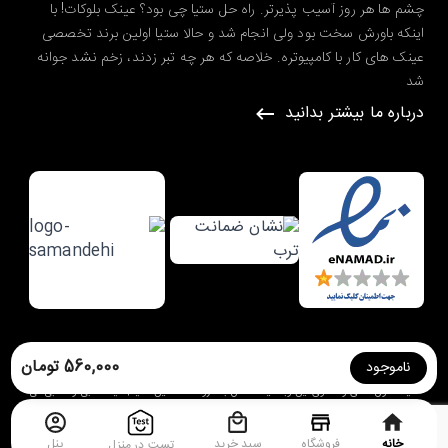
چشم ها هر روز آسیب پذیرتر. راه حل ستیا چی بود؟ عینک بلوکات! با
اینکه باورش سخت بود ولی انجام شد و حالا ستیا اولین برند تخصصی
عینک های کار با کامپیوتره. خلاصه که هر چه تبر زدند، زخم نشد جوانه
شد
درباره ما بیشتر بدانید
طراحی شده در گروه طراحی سایت
ره وب
560,000 تومان
ناموجود
کلیه حقوق مادی و معنوی این وبسایت متعلق به
فروشگاه آنلاین ستیا | عینک طبی و آفتابی
می
باشد.
خانه
فروشگاه
سبد خرید
پنل
تست در منزل