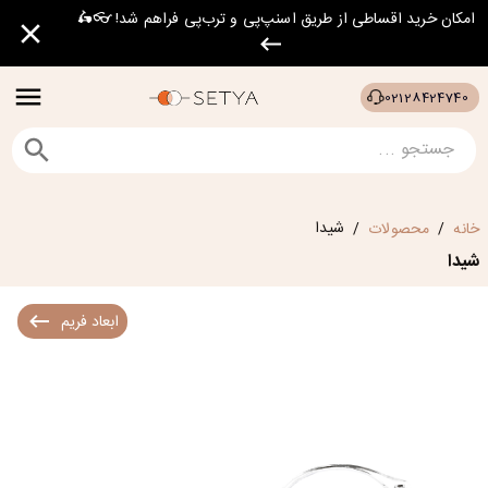
امکان خرید اقساطی از طریق اسنپ‌پی و ترب‌پی فراهم شد! 👓🛵
02128424740
شیدا
خانه
محصولات
/
/
شیدا
ابعاد فریم