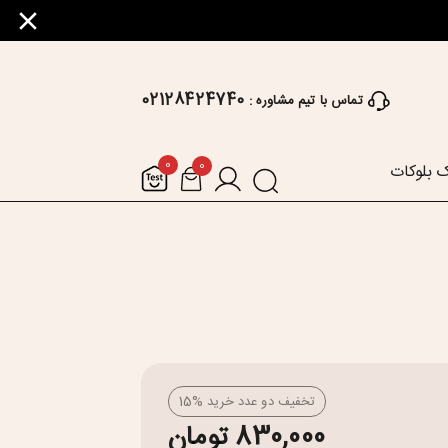
02128424740
تماس با تیم مشاوره :
0
0
 بلوکات
تخفیف دو عدد خرید %15
830,000 تومان