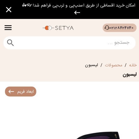
امکان خرید اقساطی از طریق اسنپ‌پی و ترب‌پی فراهم شد! 👓🛵
02128424740
لیسبون
خانه
محصولات
/
/
لیسبون
ابعاد فریم