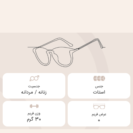
جنس
جنسیت
استات
زنانه / مردانه
وزن فریم
عرض فریم
30 گرم
0