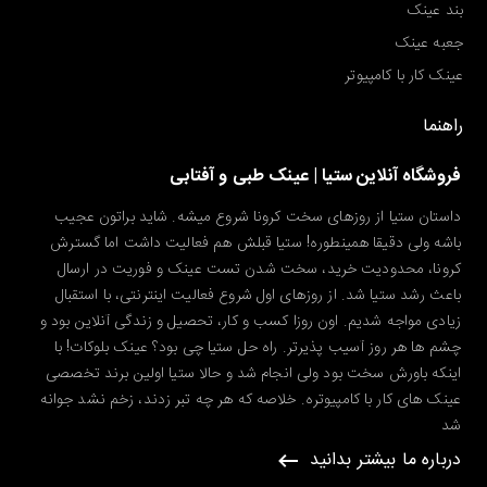
بند عینک
جعبه عینک
عینک کار با کامپیوتر
راهنما
فروشگاه آنلاین ستیا | عینک طبی و آفتابی
داستان ستیا از روزهای سخت کرونا شروع میشه. شاید براتون عجیب
باشه ولی دقیقا همینطوره! ستیا قبلش هم فعالیت داشت اما گسترش
کرونا، محدودیت خرید، سخت شدن تست عینک و فوریت در ارسال
باعث رشد ستیا شد. از روزهای اول شروع فعالیت اینترنتی، با استقبال
زیادی مواجه شدیم. اون روزا کسب و کار، تحصیل و زندگی آنلاین بود و
چشم ها هر روز آسیب پذیرتر. راه حل ستیا چی بود؟ عینک بلوکات! با
اینکه باورش سخت بود ولی انجام شد و حالا ستیا اولین برند تخصصی
عینک های کار با کامپیوتره. خلاصه که هر چه تبر زدند، زخم نشد جوانه
شد
درباره ما بیشتر بدانید