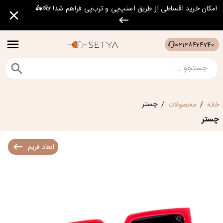
امکان خرید اقساطی از طریق اسنپ‌پی و ترب‌پی فراهم شد! 👓🛵
02128424740
چستر
خانه
محصولات
/
/
چستر
ابعاد فریم