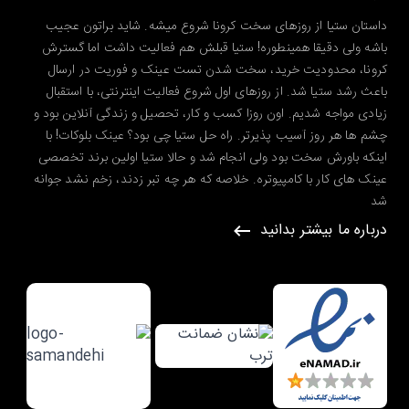
داستان ستیا از روزهای سخت کرونا شروع میشه. شاید براتون عجیب
باشه ولی دقیقا همینطوره! ستیا قبلش هم فعالیت داشت اما گسترش
کرونا، محدودیت خرید، سخت شدن تست عینک و فوریت در ارسال
باعث رشد ستیا شد. از روزهای اول شروع فعالیت اینترنتی، با استقبال
زیادی مواجه شدیم. اون روزا کسب و کار، تحصیل و زندگی آنلاین بود و
چشم ها هر روز آسیب پذیرتر. راه حل ستیا چی بود؟ عینک بلوکات! با
اینکه باورش سخت بود ولی انجام شد و حالا ستیا اولین برند تخصصی
عینک های کار با کامپیوتره. خلاصه که هر چه تبر زدند، زخم نشد جوانه
شد
درباره ما بیشتر بدانید