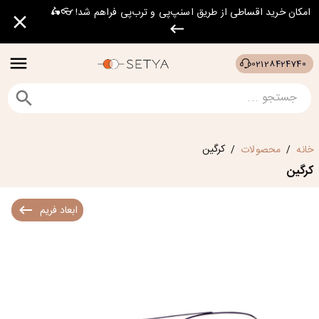
امکان خرید اقساطی از طریق اسنپ‌پی و ترب‌پی فراهم شد! 👓🛵
02128424740
کرگین
خانه
محصولات
/
/
کرگین
ابعاد فریم