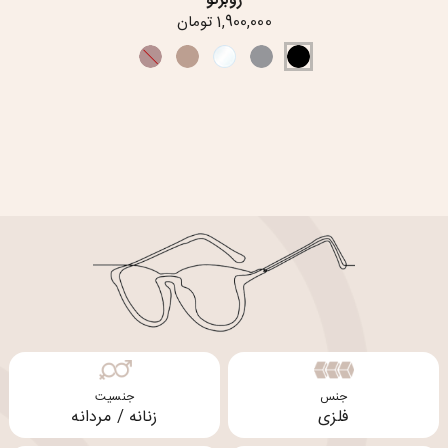
روبرتو
1,900,000 تومان
جنس
جنسیت
فلزی
زنانه / مردانه