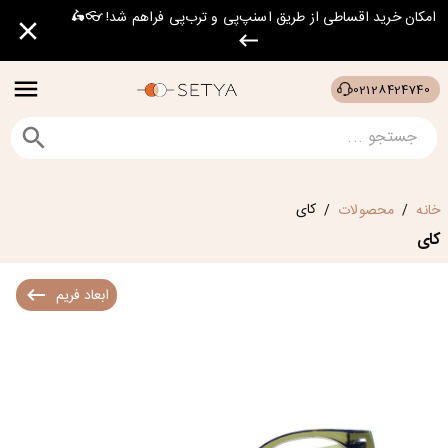
امکان خرید اقساطی از طریق اسنپ‌پی و ترب‌پی فراهم شد! 👓🛵
02128424740
کای
خانه
محصولات
/
/
کای
ابعاد فریم