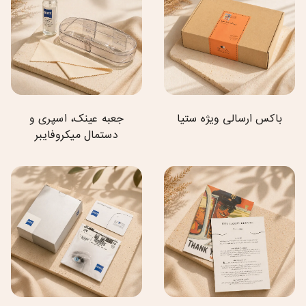
باکس ارسالی ویژه ستیا
جعبه عینک، اسپری و
دستمال میکروفایبر