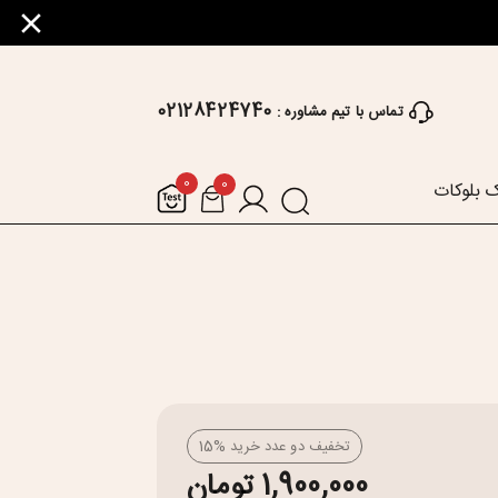
02128424740
تماس با تیم مشاوره :
0
0
 بلوکات
تخفیف دو عدد خرید %15
1,900,000 تومان