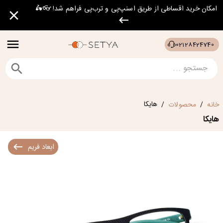
امکان خرید اقساطی از طریق اسنپ‌پی و ترب‌پی فراهم شد! 👓🛵
02128424740
هایکا
خانه
محصولات
/
/
هایکا
ابعاد فریم