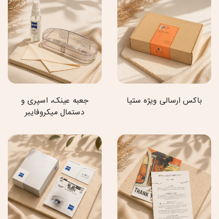
باکس ارسالی ویژه ستیا
جعبه عینک، اسپری و
دستمال میکروفایبر