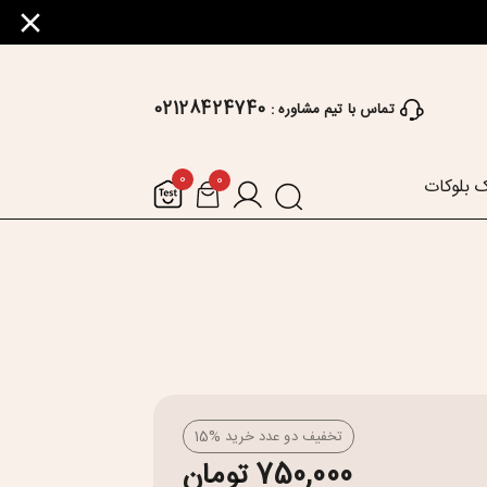
02128424740
تماس با تیم مشاوره :
0
0
 بلوکات
تخفیف دو عدد خرید %15
750,000 تومان