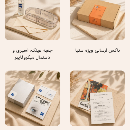
باکس ارسالی ویژه ستیا
جعبه عینک، اسپری و
دستمال میکروفایبر