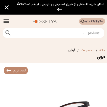
امکان خرید اقساطی از طریق اسنپ‌پی و ترب‌پی فراهم شد! 👓🛵
02128424740
فرزان
خانه
محصولات
/
/
فرزان
ابعاد فریم