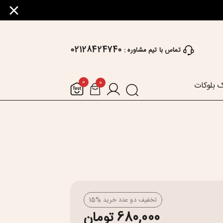
02128424740
تماس با تیم مشاوره :
0
0
 بلوکات
تخفیف دو عدد خرید %15
680,000 تومان