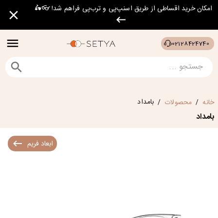
امکان خرید اقساطی از طریق اسنپ‌پی و ترب‌پی فراهم شد! 👓🛵
02128424740
بامداد
خانه
محصولات
/
/
بامداد
ابعاد فریم