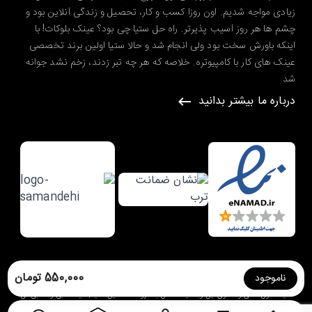
زیادی مواجه شدیم. اون روزا کسب و کار، تحصیل و زندگی آنلاین بود و
چشم ها هر روز آسیب پذیرتر. راه حل ستیا چی بود؟ عینک بلوکات! با
اینکه باورش سخت بود ولی انجام شد و حالا ستیا اولین برند تخصصی
عینک های کار با کامپیوتره. خلاصه که هر چه تبر زدند، زخم نشد جوانه
شد
درباره ما بیشتر بدانید
طراحی شده در گروه طراحی سایت
ره وب
550,000 تومان
ناموجود
کلیه حقوق مادی و معنوی این وبسایت متعلق به
فروشگاه آنلاین ستیا | عینک طبی و آفتابی
می
باشد.