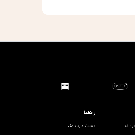
راهنما
دانه
تست درب منزل