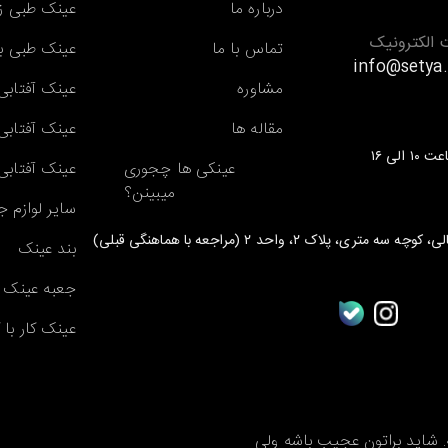
درباره ما
عینک طبی زن
الکترونیک
تماس با ما
عینک طبی بچ
info@setya
مشاوره
عینک آفتابی 
مقاله ها
عینک آفتابی 
عینکی ها چجوری
عینک آفتابی 
میبینن؟
سایر لوازم ج
 ۲، واحد ۲ (مراجعه با هماهنگی قبلی)
بند عینک
جعبه عینک
عینک کار با 
 شاید براتون عجیب باشه ولی