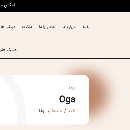
امکان خ
خانه
درباره ما
تماس با ما
مقالات
عینکی ها 
عینک طب
برند
Oga
اوگا
خانه
برندها
/
/