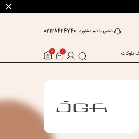
02128424740
تماس با تیم مشاوره :
0
0
 بلوکات