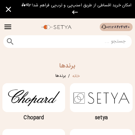
امکان خرید اقساطی از طریق اسنپ‌پی و ترب‌پی فراهم شد! 👓🛵
02128424740
برندها
برندها
خانه
/
Chopard
setya