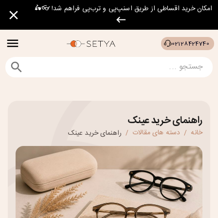
امکان خرید اقساطی از طریق اسنپ‌پی و ترب‌پی فراهم شد! 👓🛵
02128424740
راهنمای خرید عینک
خانه
دسته های مقالات
راهنمای خرید عینک
/
/