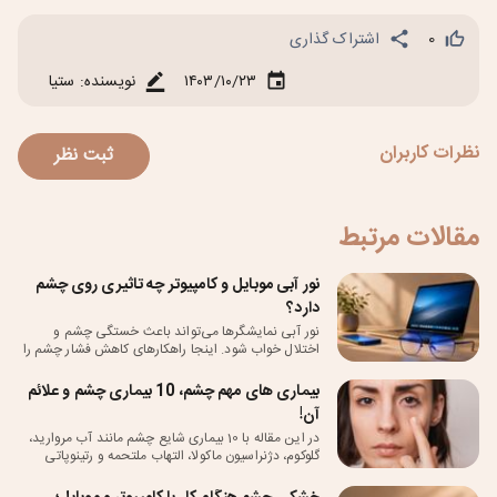
0
اشتراک گذاری
۱۴۰۳/۱۰/۲۳
نویسنده: ستیا
ثبت نظر
نظرات کاربران
مقالات مرتبط
نور آبی موبایل و کامپیوتر چه تاثیری روی چشم
دارد؟
نور آبی نمایشگرها می‌تواند باعث خستگی چشم و
اختلال خواب شود. اینجا راهکارهای کاهش فشار چشم را
بررسی کرده ایم.
بیماری های مهم چشم، 10 بیماری چشم و علائم
آن!
در این مقاله با 10 بیماری شایع چشم مانند آب مروارید،
گلوکوم، دژنراسیون ماکولا، التهاب ملتحمه و رتینوپاتی
دیابتی آشنا می‌شوید. علائم، دلایل و روش‌های درمان هر
بیماری به‌صورت علمی و ساده توضیح داده شده‌اند.