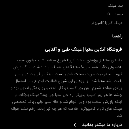
بند عینک
جعبه عینک
عینک کار با کامپیوتر
راهنما
فروشگاه آنلاین ستیا | عینک طبی و آفتابی
داستان ستیا از روزهای سخت کرونا شروع میشه. شاید براتون عجیب
باشه ولی دقیقا همینطوره! ستیا قبلش هم فعالیت داشت اما گسترش
کرونا، محدودیت خرید، سخت شدن تست عینک و فوریت در ارسال
باعث رشد ستیا شد. از روزهای اول شروع فعالیت اینترنتی، با استقبال
زیادی مواجه شدیم. اون روزا کسب و کار، تحصیل و زندگی آنلاین بود و
چشم ها هر روز آسیب پذیرتر. راه حل ستیا چی بود؟ عینک بلوکات! با
اینکه باورش سخت بود ولی انجام شد و حالا ستیا اولین برند تخصصی
عینک های کار با کامپیوتره. خلاصه که هر چه تبر زدند، زخم نشد جوانه
شد
درباره ما بیشتر بدانید