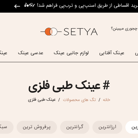
رید اقساطی از طریق اسنپ‌پی و ترب‌پی فراهم شد! 👓🛵
چجوری میبینن؟
ی
عینک آفتابی
لوازم جانبی عینک
عدسی عینک
عینک
#
عینک طبی فلزی
عینک طبی فلزی
خانه
تگ های محصولات
/
/
ین
ارزانترین
گرانترین
پرفروش ترین
سبک