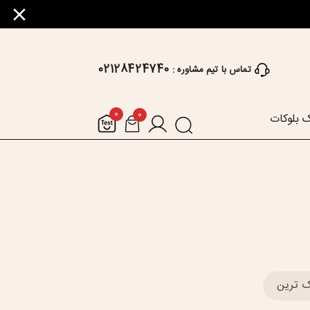
02128424740
تماس با تیم مشاوره :
0
0
 بلوکات
 ترین