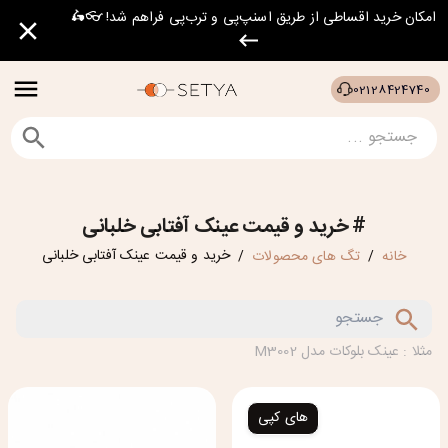
امکان خرید اقساطی از طریق اسنپ‌پی و ترب‌پی فراهم شد! 👓🛵
02128424740
#
خرید و قیمت عینک آفتابی خلبانی
خرید و قیمت عینک آفتابی خلبانی
خانه
تگ های محصولات
/
/
مثلا : عینک بلوکات مدل M3002
های کپی