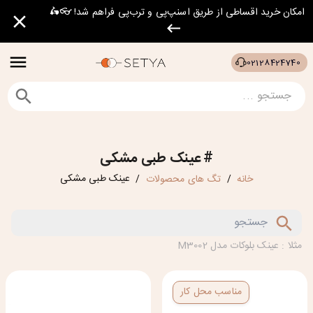
امکان خرید اقساطی از طریق اسنپ‌پی و ترب‌پی فراهم شد! 👓🛵
02128424740
#
عینک طبی مشکی
عینک طبی مشکی
خانه
تگ های محصولات
/
/
مثلا : عینک بلوکات مدل M3002
مناسب محل کار