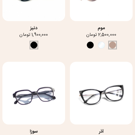
موم
دنیز
2,500,000 تومان
1,900,000 تومان
آذر
سوزا