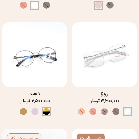
روژا
ناهید
3,400,000 تومان
2,500,000 تومان
خوش قیمت
مناسب محل کار