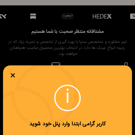
مشتاقانه منتظر صحبت با شما هستیم
تیم مشاوره و متخصص ستیا با بهره گیری از تخصص و تجربه زیاد که در
زمینه انواع عینک ها دارد در انتخاب بهترین محصول مناسب همراهتان
خواهند بود.
×
تلفن تماس
پست الکترونیک
info@setya.net
02128424740
i
ساعات کاری:
شنبه تا چهارشنبه از ساعت ۱۰ الی ۱۸؛ پنج شنبه ها از ساعت ۱۰ الی ۱۶
کاربر گرامی ابتدا وارد پنل خود شوید
آدرس: