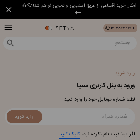
امکان خرید اقساطی از طریق اسنپ‌پی و ترب‌پی فراهم شد! 👓🛵
02128424740
وارد شوید
ورود به پنل کاربری ستیا
لطفا شماره موبایل خود را وارد کنید
وارد شوید
اگر قبلا ثبت نام نکرده اید،
کلیک کنید