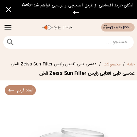
امکان خرید اقساطی از طریق اسنپ‌پی و ترب‌پی فراهم شد! 👓🛵
02128424740
عدسی طبی آفتابی زایس Zeiss Sun Filter آلمان
خانه
محصولات
/
/
عدسی طبی آفتابی زایس Zeiss Sun Filter آلمان
ابعاد فریم