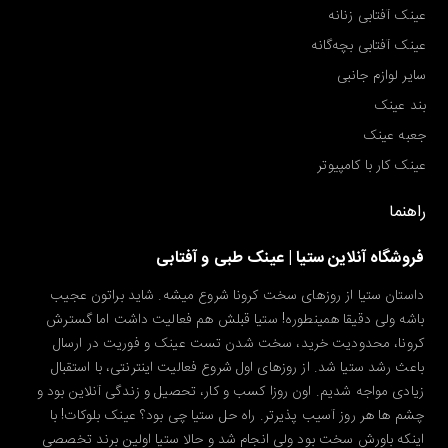
عینک آفتابی زنانه
عینک آفتابی بچه‌گانه
سایر لوازم جانبی
بند عینک
جعبه عینک
عینک کار با کامپیوتر
راهنما
فروشگاه آنلاین ستیا | عینک طبی و آفتابی
داستان ستیا از روزهای سخت کرونا شروع میشه. شاید براتون عجیب
باشه ولی دقیقا همینطوره! ستیا قبلش هم فعالیت داشت اما گسترش
کرونا، محدودیت خرید، سخت شدن تست عینک و فوریت در ارسال
باعث رشد ستیا شد. از روزهای اول شروع فعالیت اینترنتی، با استقبال
زیادی مواجه شدیم. اون روزا کسب و کار، تحصیل و زندگی آنلاین بود و
چشم ها هر روز آسیب پذیرتر. راه حل ستیا چی بود؟ عینک بلوکات! با
اینکه باورش سخت بود ولی انجام شد و حالا ستیا اولین برند تخصصی