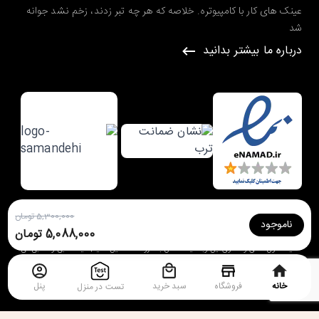
عینک های کار با کامپیوتره. خلاصه که هر چه تبر زدند، زخم نشد جوانه
شد
درباره ما بیشتر بدانید
5,300,000 تومان
ناموجود
طراحی شده در گروه طراحی سایت
ره وب
5,088,000 تومان
کلیه حقوق مادی و معنوی این وبسایت متعلق به
فروشگاه آنلاین ستیا | عینک طبی و آفتابی
می
باشد.
خانه
فروشگاه
سبد خرید
پنل
تست در منزل