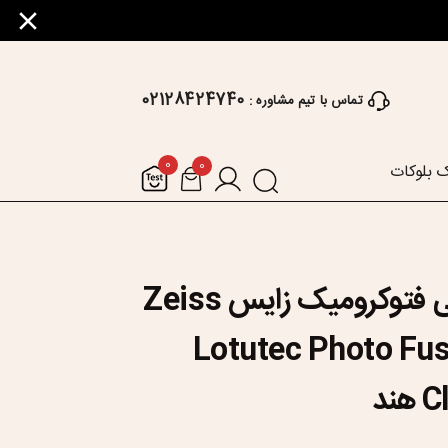
02128424740
تماس با تیم مشاوره :
0
0
 بلوکات
عدسی طبی فتوکرومیک زایس Zeiss
Lotutec Photo Fus
ند