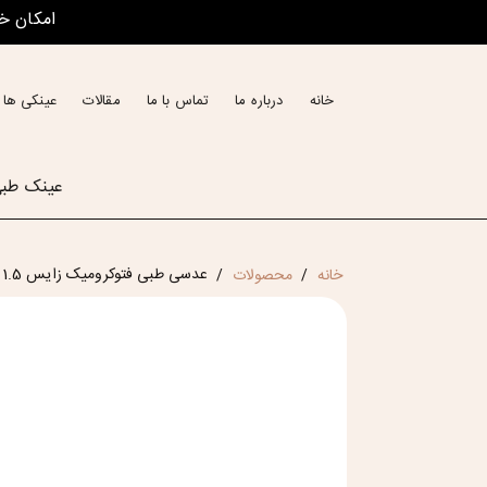
امکان خ
خانه
درباره ما
تماس با ما
مقالات
عینکی ها 
عینک طب
عدسی طبی فتوکرومیک زایس Zeiss Lotutec Photo Fusion Gray Clarlet 1.5 هند
خانه
محصولات
/
/