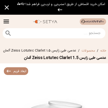
امکان خرید اقساطی از طریق اسنپ‌پی و ترب‌پی فراهم شد! 👓🛵
02128424740
عدسی طبی زایس Zeiss Lotutec Clarlet 1.5 آلمان
خانه
محصولات
/
/
عدسی طبی زایس Zeiss Lotutec Clarlet 1.5 آلمان
ابعاد فریم