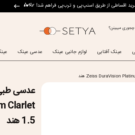
رید اقساطی از طریق اسنپ‌پی و ترب‌پی فراهم شد! 👓🛵
چجوری میبینن؟
ی
عینک آفتابی
لوازم جانبی عینک
عدسی عینک
عینک
m Clarlet
1.5 هند