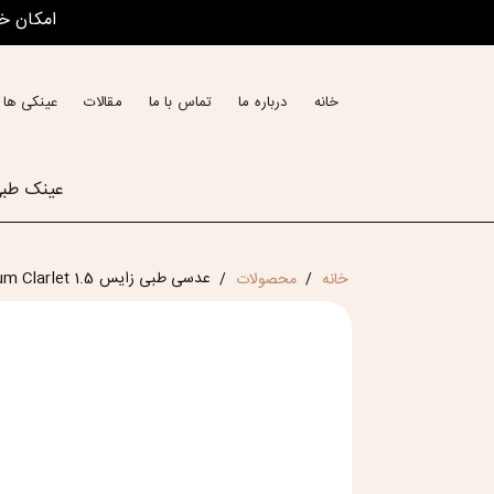
امکان خ
خانه
درباره ما
تماس با ما
مقالات
عینکی ها 
عینک طب
عدسی طبی زایس Zeiss DuraVision Platinum Clarlet 1.5 هند
خانه
محصولات
/
/