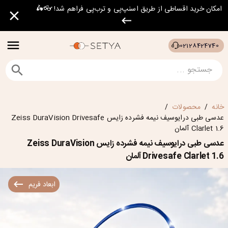
امکان خرید اقساطی از طریق اسنپ‌پی و ترب‌پی فراهم شد! 👓🛵
02128424740
خانه
محصولات
/
/
عدسی طبی درایوسیف نیمه فشرده زایس Zeiss DuraVision Drivesafe
Clarlet 1.6 آلمان
عدسی طبی درایوسیف نیمه فشرده زایس Zeiss DuraVision
Drivesafe Clarlet 1.6 آلمان
ابعاد فریم