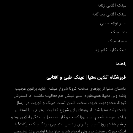
عینک آفتابی زنانه
عینک آفتابی بچه‌گانه
سایر لوازم جانبی
بند عینک
جعبه عینک
عینک کار با کامپیوتر
راهنما
فروشگاه آنلاین ستیا | عینک طبی و آفتابی
داستان ستیا از روزهای سخت کرونا شروع میشه. شاید براتون عجیب
باشه ولی دقیقا همینطوره! ستیا قبلش هم فعالیت داشت اما گسترش
کرونا، محدودیت خرید، سخت شدن تست عینک و فوریت در ارسال
باعث رشد ستیا شد. از روزهای اول شروع فعالیت اینترنتی، با استقبال
زیادی مواجه شدیم. اون روزا کسب و کار، تحصیل و زندگی آنلاین بود و
چشم ها هر روز آسیب پذیرتر. راه حل ستیا چی بود؟ عینک بلوکات! با
اینکه باورش سخت بود ولی انجام شد و حالا ستیا اولین برند تخصصی