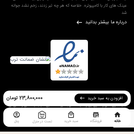
عینک های کار با کامپیوتره. خلاصه که هر چه تبر زدند، زخم نشد جوانه
شد
درباره ما بیشتر بدانید
طراحی شده در گروه طراحی سایت
ره وب
23,800,000 تومان
افزودن به سبد خرید
کلیه حقوق مادی و معنوی این وبسایت متعلق به
فروشگاه آنلاین ستیا | عینک طبی و آفتابی
می
باشد.
خانه
فروشگاه
سبد خرید
پنل
تست در منزل