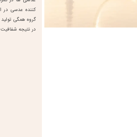
عدسی ها در نمر
کننده عدسی در ا
گروه همگی تولید ج
در نتیجه شفافیت با