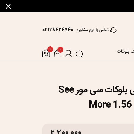
02128424740
تماس با تیم مشاوره :
0
0
 بلوکات
عدسی طبی بلوکات سی مور See
More 1.56 
2,200,000