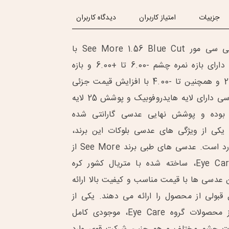
جزییات
امتیاز کاربران
دیدگاه کاربران
عدسی عدسی طبی سی مور See More 1.56 Blue Cut با
استاندارد UV420 دارای بازه نمره چشم -6.00 تا +6.00 و بازه
آستیگمات تا -2.00 و همچنین تا -4.00 با افزایش قیمت جزئی
می باشد. این عدسی دارای لایه هایدروفوبیک و پوشش 25 لایه
 بوده و پوشش نهایی عدسی گارانتی شده
یکی از ویژگی های عدسی بلوکات این برند،
نداشتن ته رنگ زرد است. عدسی های طبی برند See More از
گروه تخصصی Eye Care، ساخته شده با متریال کشور کره
 عدسی ها با قیمت مناسب و کیفیت بالا ارائه
قبولی از محصول را ارائه می دهند. یکی از
مزایای استفاده از محصولات گروه Eye Care، موجودی کامل