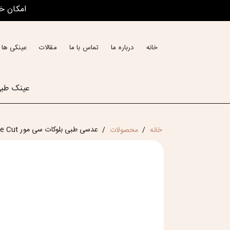
امکان خ
خانه
درباره ما
تماس با ما
مقالات
عینکی ها 
عینک طب
عدسی طبی بلوکات سی مور See More 1.56 Blue Cut
خانه
محصولات
/
/