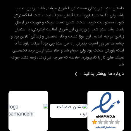
داستان ستیا از روزهای سخت کرونا شروع میشه. شاید براتون عجیب
باشه ولی دقیقا همینطوره! ستیا قبلش هم فعالیت داشت اما گسترش
کرونا، محدودیت خرید، سخت شدن تست عینک و فوریت در ارسال
باعث رشد ستیا شد. از روزهای اول شروع فعالیت اینترنتی، با استقبال
زیادی مواجه شدیم. اون روزا کسب و کار، تحصیل و زندگی آنلاین بود و
چشم ها هر روز آسیب پذیرتر. راه حل ستیا چی بود؟ عینک بلوکات! با
اینکه باورش سخت بود ولی انجام شد و حالا ستیا اولین برند تخصصی
عینک های کار با کامپیوتره. خلاصه که هر چه تبر زدند، زخم نشد جوانه
شد
درباره ما بیشتر بدانید