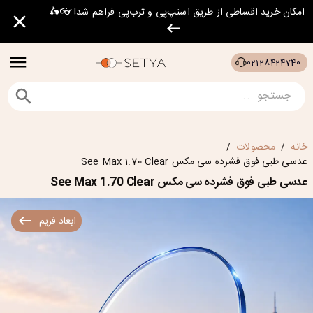
امکان خرید اقساطی از طریق اسنپ‌پی و ترب‌پی فراهم شد! 👓🛵
02128424740
خانه
محصولات
/
/
عدسی طبی فوق فشرده سی مکس See Max 1.70 Clear
عدسی طبی فوق فشرده سی مکس See Max 1.70 Clear
ابعاد فریم