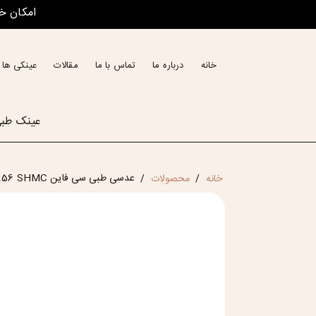
امکان خ
خانه
درباره ما
تماس با ما
مقالات
عینکی ها 
عینک طب
عدسی طبی سی فاین See Fine 1.56 SHMC
خانه
محصولات
/
/