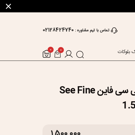
02128424740
تماس با تیم مشاوره :
0
0
 بلوکات
عدسی طبی سی فاین See Fine
1.
1,500,000