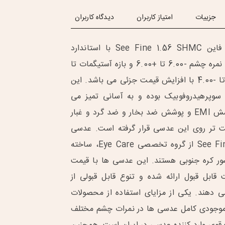
جزییات
امتیاز کاربران
دیدگاه کاربران
عدسی طبی سی فاین See Fine 1.56 SHMC با استاندارد
UV400 دارای بازه نمره چشم -6.00 تا +6.00 و بازه آستیگمات تا
-2.00 و همچنین تا -4.00 با افزایش قیمت جزئی می باشد. این
سوپر‌هیدروفوبیک بوده و به آسانی تمیز می
شود همچنین پوشش EMI و‌ پوشش‌ ضد بخار و ضد گرد و غبار
حت تر روی این عدسی قرار گرفته است. عدسی
های طبی برند See Fine از گروه تخصصی Eye Care، ساخته
ور کره جنوبی هستند. این عدسی ها با قیمت
قابل قبول ارائه شده و تنوع قابل قبولی از
ی دهند. یکی از مزایای استفاده از محصولات
ه Eye Care، موجودی کامل عدسی ها در نمرات چشم مختلف