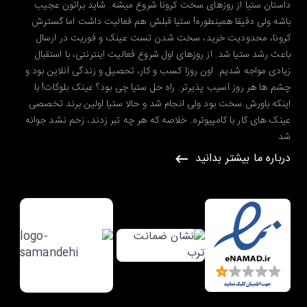
داستان ستیا از روزهای سخت کرونا شروع میشه. شاید براتون عجیب
باشه ولی دقیقا همینطوره! ستیا قبلش هم فعالیت داشت اما گسترش
کرونا، محدودیت خرید، سخت شدن تست عینک و فوریت در ارسال
باعث رشد ستیا شد. از روزهای اول شروع فعالیت اینترنتی، با استقبال
زیادی مواجه شدیم. اون روزا کسب و کار، تحصیل و زندگی آنلاین بود و
چشم ها هر روز آسیب پذیرتر. راه حل ستیا چی بود؟ عینک بلوکات! با
اینکه باورش سخت بود ولی انجام شد و حالا ستیا اولین برند تخصصی
عینک های کار با کامپیوتره. خلاصه که هر چه تبر زدند، زخم نشد جوانه
شد
درباره ما بیشتر بدانید