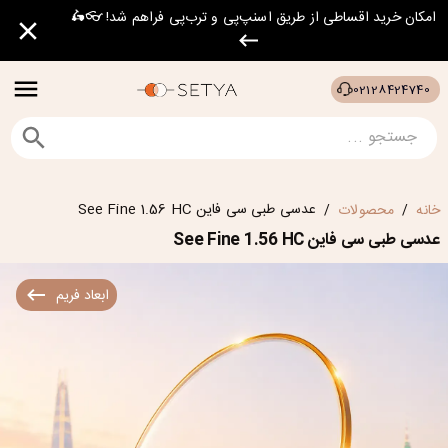
امکان خرید اقساطی از طریق اسنپ‌پی و ترب‌پی فراهم شد! 👓🛵
02128424740
عدسی طبی سی فاین See Fine 1.56 HC
خانه
محصولات
/
/
عدسی طبی سی فاین See Fine 1.56 HC
ابعاد فریم