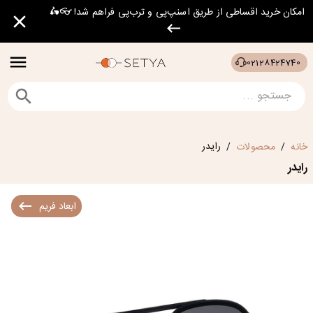
امکان خرید اقساطی از طریق اسنپ‌پی و ترب‌پی فراهم شد! 👓🛵
02128424740
رایدر
خانه
محصولات
/
/
رایدر
ابعاد فریم