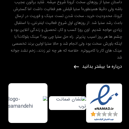
داستان ستیا از روزهای سخت کرونا شروع میشه. شاید براتون عجیب
باشه ولی دقیقا همینطوره! ستیا قبلش هم فعالیت داشت اما گسترش
کرونا، محدودیت خرید، سخت شدن تست عینک و فوریت در ارسال
باعث رشد ستیا شد. از روزهای اول شروع فعالیت اینترنتی، با استقبال
زیادی مواجه شدیم. اون روزا کسب و کار، تحصیل و زندگی آنلاین بود و
چشم ها هر روز آسیب پذیرتر. راه حل ستیا چی بود؟ عینک بلوکات! با
اینکه باورش سخت بود ولی انجام شد و حالا ستیا اولین برند تخصصی
عینک های کار با کامپیوتره. خلاصه که هر چه تبر زدند، زخم نشد جوانه
شد
درباره ما بیشتر بدانید