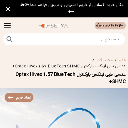
امکان خرید اقساطی از طریق اسنپ‌پی و ترب‌پی فراهم شد! 👓🛵
02128424740
خانه
محصولات
/
/
عدسی طبی اپتکس بلوکنترل Optex Hivex 1.57 BlueTech SHMC+
عدسی طبی اپتکس بلوکنترل Optex Hivex 1.57 BlueTech
SHMC+
ابعاد فریم