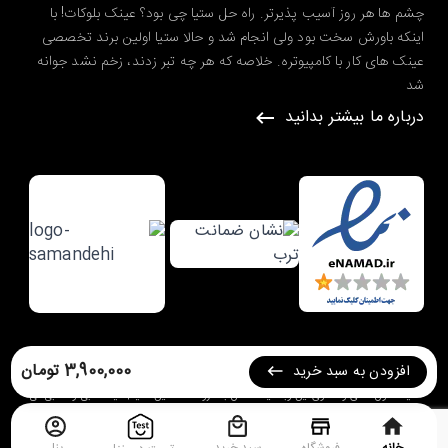
چشم ها هر روز آسیب پذیرتر. راه حل ستیا چی بود؟ عینک بلوکات! با
اینکه باورش سخت بود ولی انجام شد و حالا ستیا اولین برند تخصصی
عینک های کار با کامپیوتره. خلاصه که هر چه تبر زدند، زخم نشد جوانه
شد
درباره ما بیشتر بدانید
طراحی شده در گروه طراحی سایت
ره وب
3,900,000 تومان
افزودن به سبد خرید
کلیه حقوق مادی و معنوی این وبسایت متعلق به
فروشگاه آنلاین ستیا | عینک طبی و آفتابی
می
باشد.
خانه
فروشگاه
سبد خرید
پنل