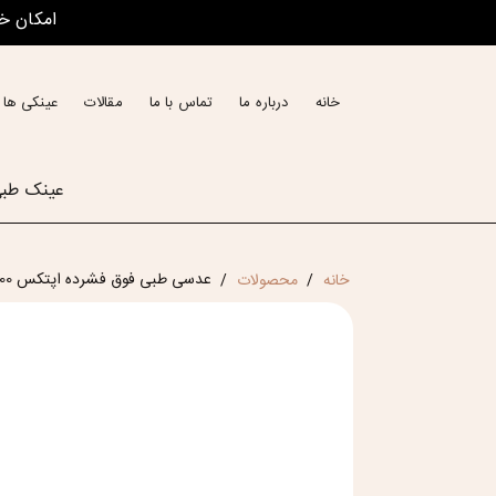
امکان خ
خانه
درباره ما
تماس با ما
مقالات
عینکی ها 
عینک طب
عدسی طبی فوق فشرده اپتکس Optex 1.74 Clear SHMC+ UV400
خانه
محصولات
/
/