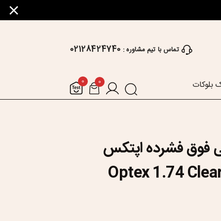
02128424740
تماس با تیم مشاوره :
0
0
 بلوکات
 فوق فشرده اپتکس
Optex 1.74 Cle