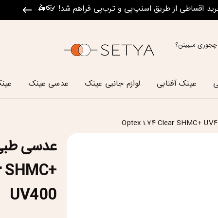
رید اقساطی از طریق اسنپ‌پی و ترب‌پی فراهم شد! 👓🛵
چجوری میبینن؟
ی
عینک آفتابی
لوازم جانبی عینک
عدسی عینک
عینک
عدسی طبی
ar SHMC+
UV400