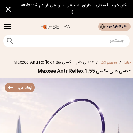
امکان خرید اقساطی از طریق اسنپ‌پی و ترب‌پی فراهم شد! 👓🛵
02128424740
عدسی طبی مکسی Maxxee Anti-Reflex 1.55
خانه
محصولات
/
/
عدسی طبی مکسی Maxxee Anti-Reflex 1.55
ابعاد فریم