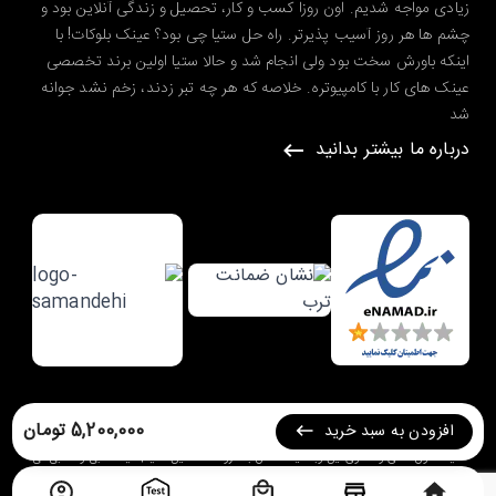
زیادی مواجه شدیم. اون روزا کسب و کار، تحصیل و زندگی آنلاین بود و
چشم ها هر روز آسیب پذیرتر. راه حل ستیا چی بود؟ عینک بلوکات! با
اینکه باورش سخت بود ولی انجام شد و حالا ستیا اولین برند تخصصی
عینک های کار با کامپیوتره. خلاصه که هر چه تبر زدند، زخم نشد جوانه
شد
درباره ما بیشتر بدانید
طراحی شده در گروه طراحی سایت
ره وب
5,200,000 تومان
افزودن به سبد خرید
کلیه حقوق مادی و معنوی این وبسایت متعلق به
فروشگاه آنلاین ستیا | عینک طبی و آفتابی
می
باشد.