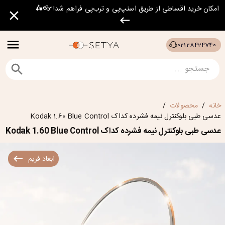
امکان خرید اقساطی از طریق اسنپ‌پی و ترب‌پی فراهم شد! 👓🛵
02128424740
خانه
محصولات
/
/
عدسی طبی بلوکنترل نیمه فشرده کداک Kodak 1.60 Blue Control
عدسی طبی بلوکنترل نیمه فشرده کداک Kodak 1.60 Blue Control
ابعاد فریم