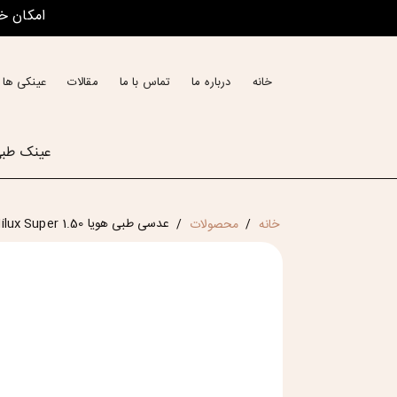
امکان خ
خانه
درباره ما
تماس با ما
مقالات
عینکی ها 
عینک طب
عدسی طبی هویا Hoya Hilux Super 1.50
خانه
محصولات
/
/