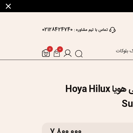
02128424740
تماس با تیم مشاوره :
0
0
 بلوکات
عدسی طبی هویا Hoya Hilux
Su
7,800,000