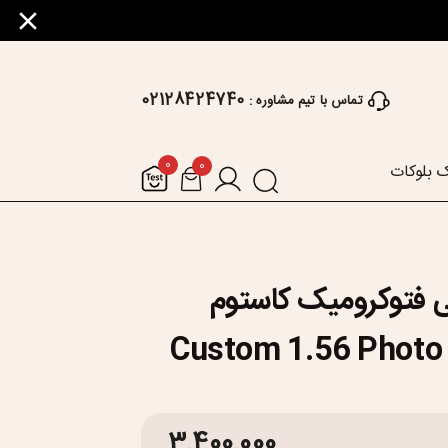
02128424740
تماس با تیم مشاوره :
0
0
 بلوکات
فتوکرومیک کاستوم
Custom 1.56 Phot
3,400,000