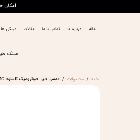
امکان خ
خانه
درباره ما
تماس با ما
مقالات
عینکی ها 
عینک طب
عدسی طبی فتوکرومیک کاستوم Custom 1.56 Photo B SHMC
خانه
محصولات
/
/