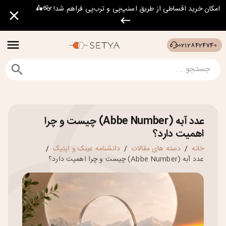
امکان خرید اقساطی از طریق اسنپ‌پی و ترب‌پی فراهم شد! 👓🛵
02128424740
عدد آبه (Abbe Number) چیست و چرا
اهمیت دارد؟
خانه
دسته های مقالات
دانشنامه عینک و اپتیک
/
/
/
عدد آبه (Abbe Number) چیست و چرا اهمیت دارد؟